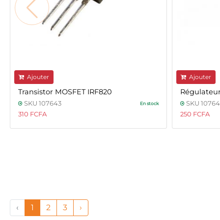
Ajouter
Ajouter
Transistor MOSFET IRF820
Régulateur
SKU 107643
SKU 1076
En stock
310 FCFA
250 FCFA
‹
1
2
3
›