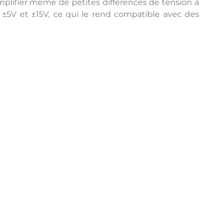
 amplifier même de petites différences de tension à
e ±5V et ±15V, ce qui le rend compatible avec des