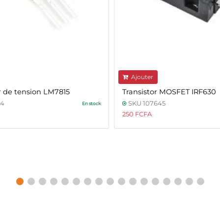
Ajouter
 de tension LM7815
Transistor MOSFET IRF630
44
SKU 107645
En stock
250 FCFA