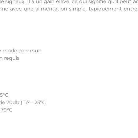
de signaux. Il a un gain élevé, ce qui signifie qu'il peut
tionne avec une alimentation simple, typiquement entr
e de mode commun
n requis
25°C
e 70db ) TA = 25°C
 70°C