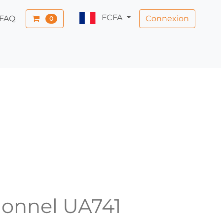
FCFA
Connexion
FAQ
0
ionnel UA741