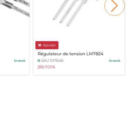
Ajouter
Régulateur de tension LM7824
SKU 107646
En stock
En stock
250 FCFA