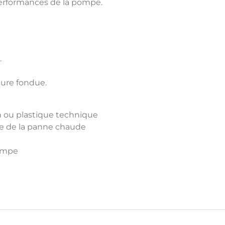
performances de la pompe.
.
dure fondue.
on ou plastique technique
he de la panne chaude
pompe