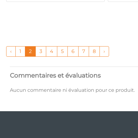
‹
1
2
3
4
5
6
7
8
›
Commentaires et évaluations
Aucun commentaire ni évaluation pour ce produit.