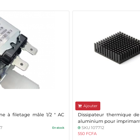
Ajouter
ne à filetage mâle 1/2 " AC
Dissipateur thermique d
aluminium pour impriman
7
SKU 107712
En stock
550 FCFA