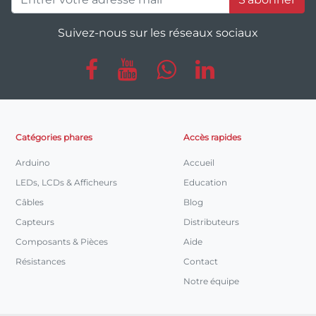
Suivez-nous sur les réseaux sociaux
Catégories phares
Accès rapides
Arduino
Accueil
LEDs, LCDs & Afficheurs
Education
Câbles
Blog
Capteurs
Distributeurs
Composants & Pièces
Aide
Résistances
Contact
Notre équipe