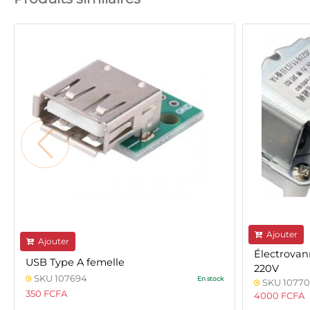
Ajouter
Ajouter
Électrovan
USB Type A femelle
220V
SKU 107694
En stock
SKU 10770
350 FCFA
4000 FCFA