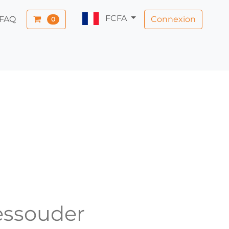
FCFA
Connexion
FAQ
0
essouder