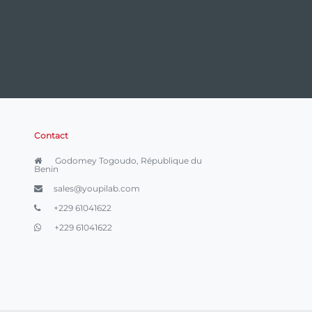
Contact
Godomey Togoudo, République du
Benin
sales@youpilab.com
+229 61041622
+229 61041622