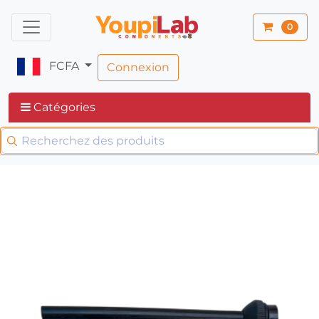
0
FCFA
Connexion
Catégories