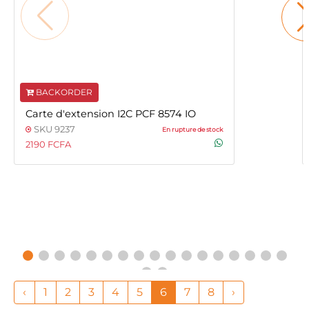
BACKORDER
Carte d'extension I2C PCF 8574 IO
SKU 9237
En rupture de stock
2190 FCFA
‹
1
2
3
4
5
6
7
8
›