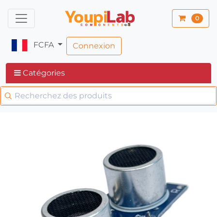
0
FCFA
Connexion
Catégories