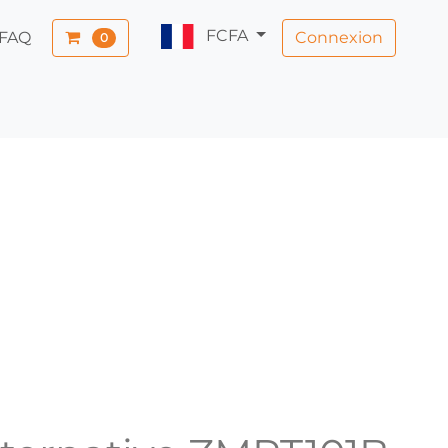
FCFA
Connexion
FAQ
0