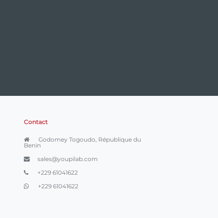
Contact
Godomey Togoudo, République du
Benin
sales@youpilab.com
+229 61041622
+229 61041622