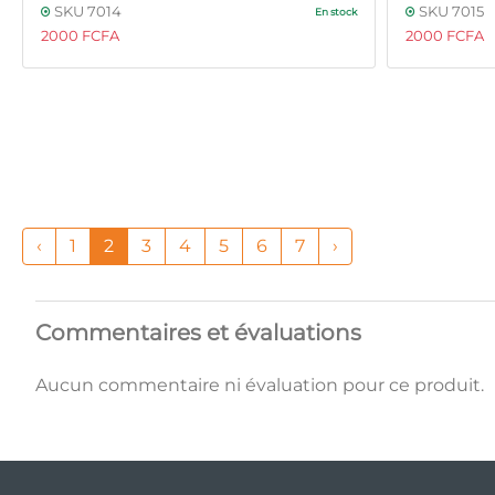
SKU 7014
SKU 7015
En stock
2000 FCFA
2000 FCFA
‹
1
2
3
4
5
6
7
›
Commentaires et évaluations
Aucun commentaire ni évaluation pour ce produit.