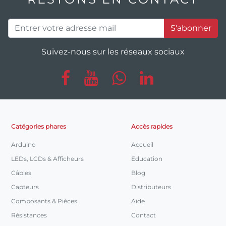
S'abonner
Suivez-nous sur les réseaux sociaux
Catégories phares
Accès rapides
Arduino
Accueil
LEDs, LCDs & Afficheurs
Education
Câbles
Blog
Capteurs
Distributeurs
Composants & Pièces
Aide
Résistances
Contact