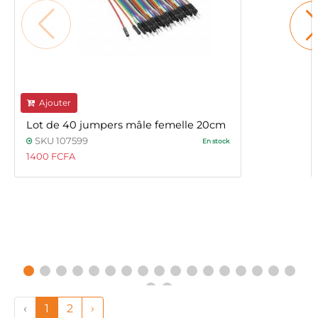
Ajouter
Lot de 40 jumpers mâle femelle 20cm
SKU 107599
En stock
1400 FCFA
‹
1
2
›