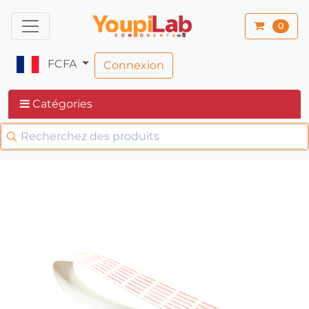
0
FCFA
Connexion
Catégories