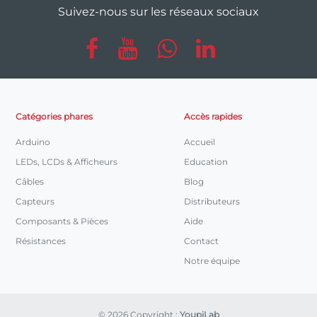
Suivez-nous sur les réseaux sociaux
Catégories phares
Accès rapides
Arduino
Accueil
LEDs, LCDs & Afficheurs
Education
Câbles
Blog
Capteurs
Distributeurs
Composants & Pièces
Aide
Résistances
Contact
Notre équipe
© 2026 Copyright :
YoupiLab