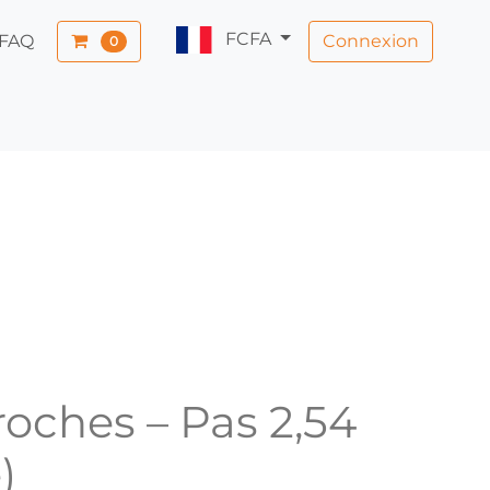
FCFA
Connexion
FAQ
0
oches – Pas 2,54
)