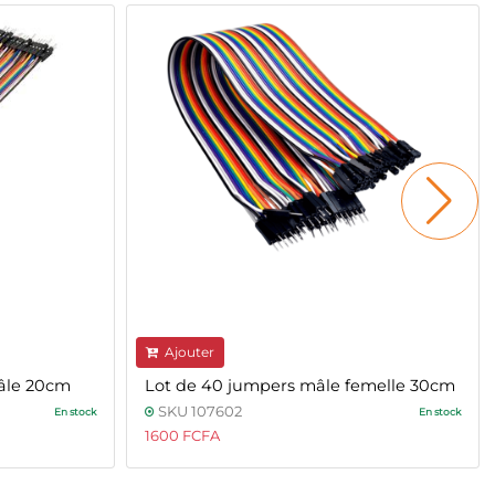
Ajouter
âle 20cm
Lot de 40 jumpers mâle femelle 30cm
SKU 107602
En stock
En stock
1600 FCFA