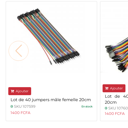
Ajouter
Ajouter
Lot de 40
Lot de 40 jumpers mâle femelle 20cm
20cm
SKU 107599
En stock
SKU 1076
1400 FCFA
1400 FCFA