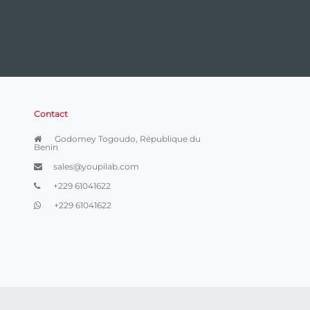
Contact
Godomey Togoudo, République du
Benin
sales@youpilab.com
+229 61041622
+229 61041622