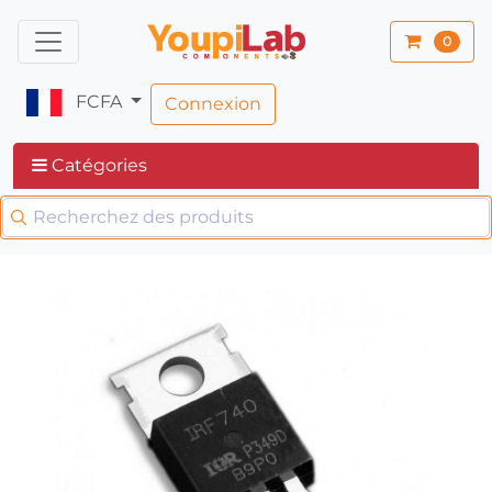
0
FCFA
Connexion
Catégories