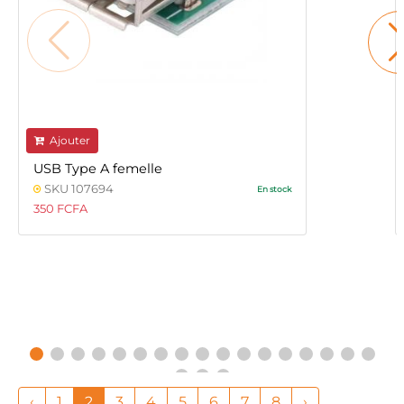
Ajouter
USB Type A femelle
SKU 107694
En stock
350 FCFA
‹
1
2
3
4
5
6
7
8
›