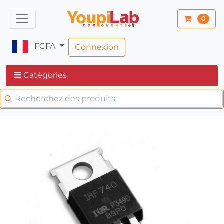
0
FCFA
Connexion
Catégories