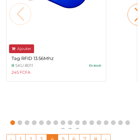
Ajouter
Tag RFID 13.56Mhz
SKU 8011
En stock
245 FCFA
‹
1
2
3
4
5
6
7
8
›