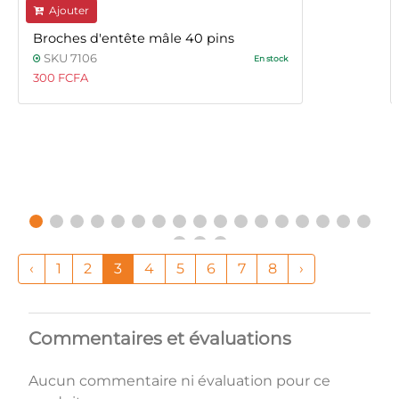
Ajouter
Broches d'entête mâle 40 pins
SKU 7106
En stock
300 FCFA
‹
1
2
3
4
5
6
7
8
›
Commentaires et évaluations
Aucun commentaire ni évaluation pour ce