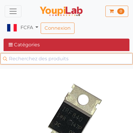
0
FCFA
Connexion
Catégories