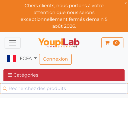
x
Chers clients, nous portons à votre
attention que nous serons
exceptionnellement fermés demain 5
août 2026.
0
FCFA
Connexion
Catégories