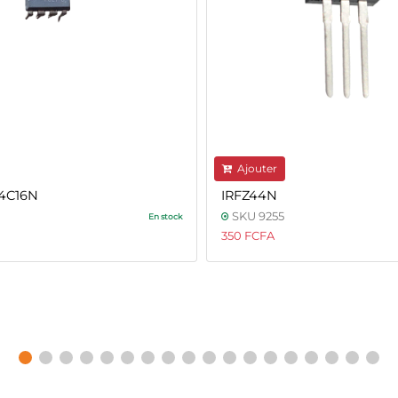
Ajouter
4C16N
IRFZ44N
SKU 9255
En stock
350 FCFA