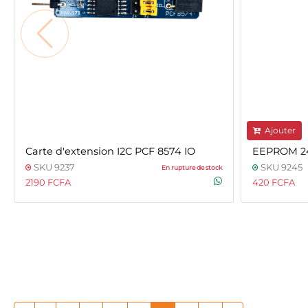
Ajouter
Carte d'extension I2C PCF 8574 IO
EEPROM 2
SKU 9237
SKU 9245
En rupture de stock
2190 FCFA
420 FCFA