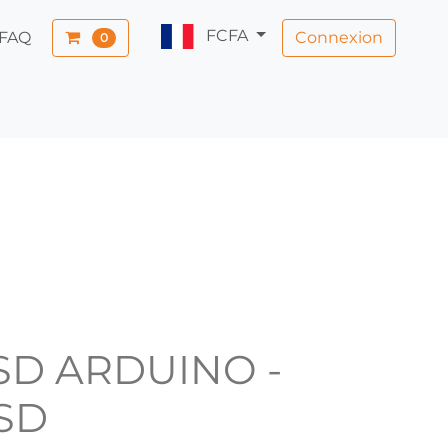
FCFA
Connexion
FAQ
0
SD ARDUINO -
SD