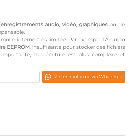
’
enregistrements audio
,
vidéo
,
graphiques
ou de
spensable.
oire interne très limitée. Par exemple, l’Arduino
ire EEPROM
, insuffisante pour stocker des fichiers
importante, son écriture est plus complexe et
Me tenir informé via WhatsApp