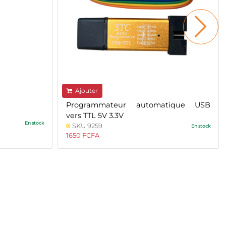
Ajouter
Programmateur automatique USB
vers TTL 5V 3.3V
En stock
SKU 9259
En stock
1650 FCFA