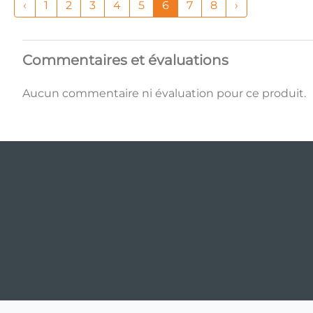
‹
1
2
3
4
5
6
7
8
›
Commentaires et évaluations
Aucun commentaire ni évaluation pour ce produit.