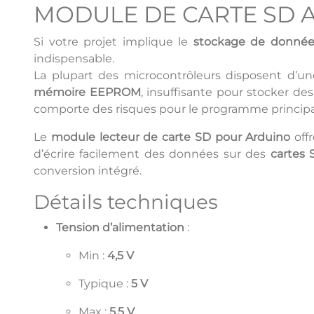
MODULE DE CARTE SD A
Si votre projet implique le
stockage de donnée
indispensable.
La plupart des microcontrôleurs disposent d’u
mémoire EEPROM
, insuffisante pour stocker de
comporte des risques pour le programme principa
Le
module lecteur de carte SD pour Arduino
offr
d’écrire facilement des données sur des
cartes 
conversion intégré.
Détails techniques
Tension d’alimentation
:
Min :
4,5 V
Typique :
5 V
Max :
5,5 V