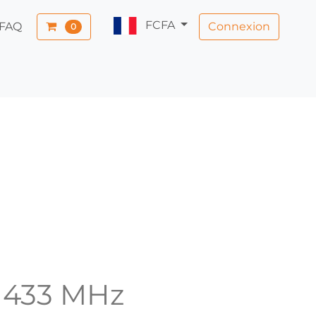
FCFA
Connexion
FAQ
0
l 433 MHz