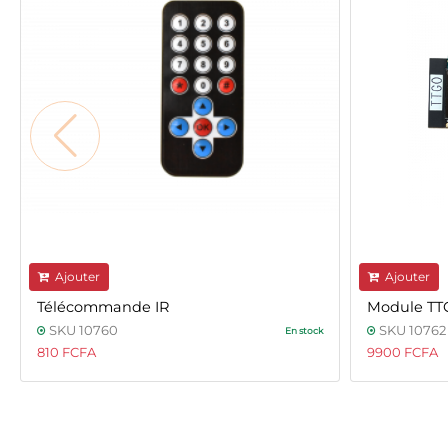
Ajouter
Ajouter
Télécommande IR
Module TTG
SKU 10760
SKU 10762
En stock
810 FCFA
9900 FCFA