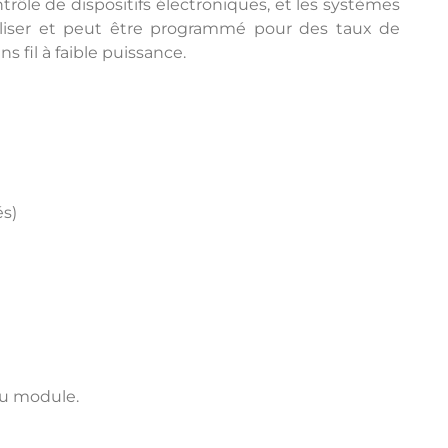
ntrôle de dispositifs électroniques, et les systèmes
tiliser et peut être programmé pour des taux de
 fil à faible puissance.
s)
 du module.