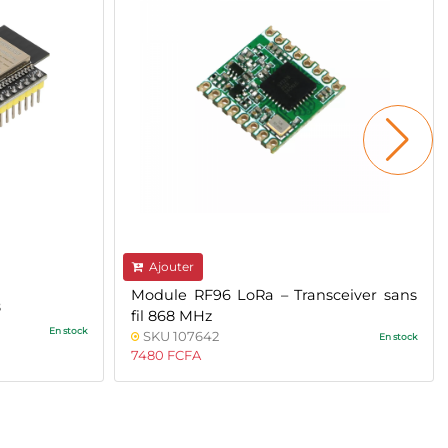
Ajouter
Module RF96 LoRa – Transceiver sans
8
fil 868 MHz
En stock
SKU 107642
En stock
7480 FCFA