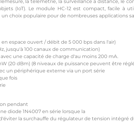
lémesure, la télémétrie, la surveillance à distance, le co
objets (IoT). Le module HC-12 est compact, facile à u
 un choix populaire pour de nombreuses applications sans
 en espace ouvert / débit de 5 000 bps dans l'air)
MHz, jusqu'à 100 canaux de communication)
V, avec une capacité de charge d'au moins 200 mA.
W (20 dBm) (8 niveaux de puissance peuvent être réglé
c un périphérique externe via un port série
que fois
rie
sion pendant
ne diode 1N4007 en série lorsque la
n d'éviter la surchauffe du régulateur de tension intégré