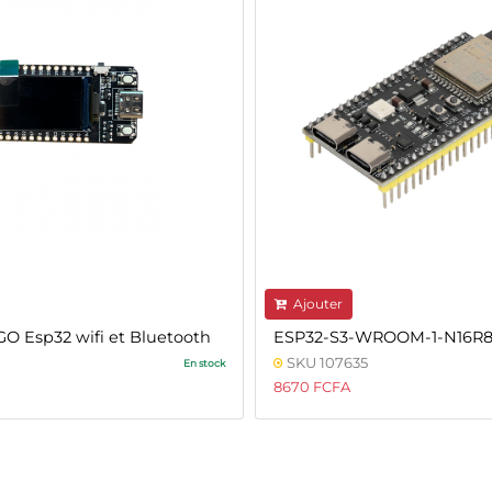
Ajouter
O Esp32 wifi et Bluetooth
ESP32-S3-WROOM-1-N16R
SKU 107635
En stock
8670 FCFA