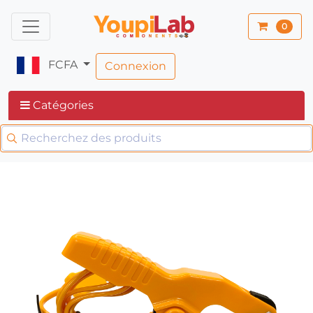
0
FCFA
Connexion
Catégories