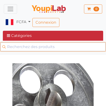
0
FCFA
Connexion
Catégories