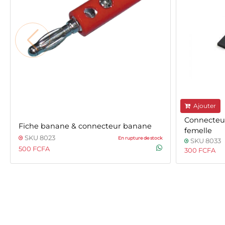
Ajouter
Connecte
Fiche banane & connecteur banane
femelle
SKU 8023
En rupture de stock
SKU 8033
500 FCFA
300 FCFA