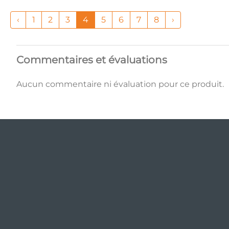
‹
1
2
3
4
5
6
7
8
›
Commentaires et évaluations
Aucun commentaire ni évaluation pour ce produit.