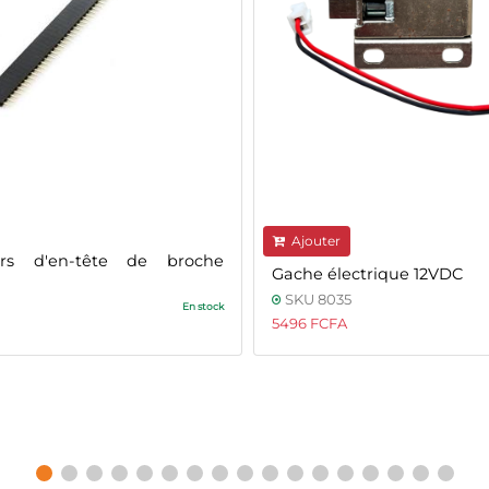
Ajouter
urs d'en-tête de broche
Gache électrique 12VDC
SKU 8035
En stock
5496 FCFA