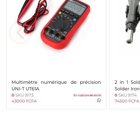
Multimètre numérique de précision
2 in 1 Sol
UNI-T UT61A
Solder Iron
SKU 9173
SKU 9174
En rupture de stock
43000 FCFA
74500 FCFA