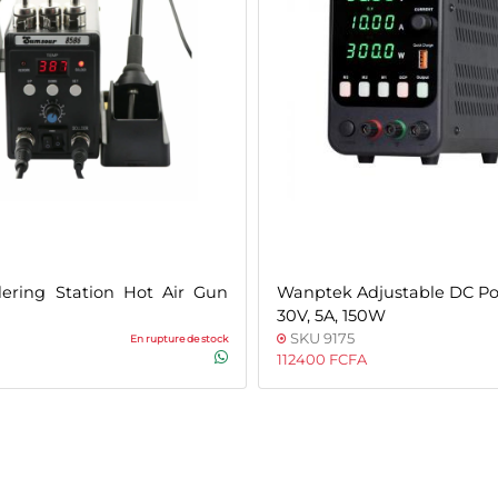
dering Station Hot Air Gun
Wanptek Adjustable DC Po
30V, 5A, 150W
SKU 9175
En rupture de stock
112400 FCFA