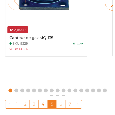
Ajouter
Capteur de gaz MQ-135
SKU 9229
En stock
2000 FCFA
‹
1
2
3
4
5
6
7
›