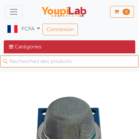
0
FCFA
Connexion
Catégories