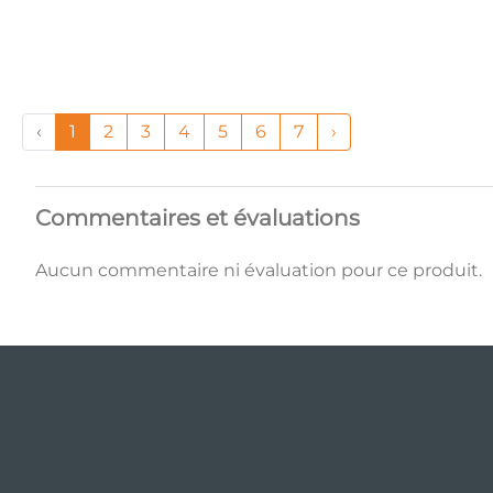
‹
1
2
3
4
5
6
7
›
Commentaires et évaluations
Aucun commentaire ni évaluation pour ce produit.