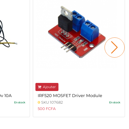
Ajouter
v 10A
IRF520 MOSFET Driver Module
SKU 107682
En stock
En stock
500 FCFA