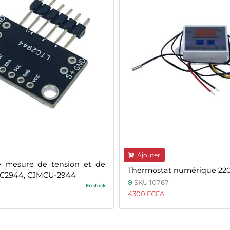
Ajouter
 mesure de tension et de
Thermostat numérique 220
LTC2944, CJMCU-2944
SKU 10767
En stock
4300 FCFA