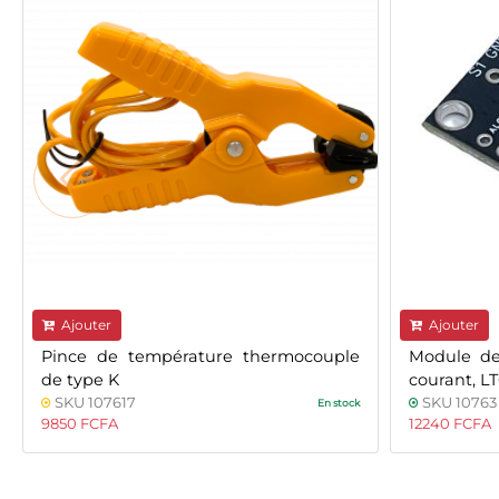
Ajouter
Ajouter
Pince de température thermocouple
Module de
de type K
courant, 
SKU 107617
SKU 10763
En stock
9850 FCFA
12240 FCFA