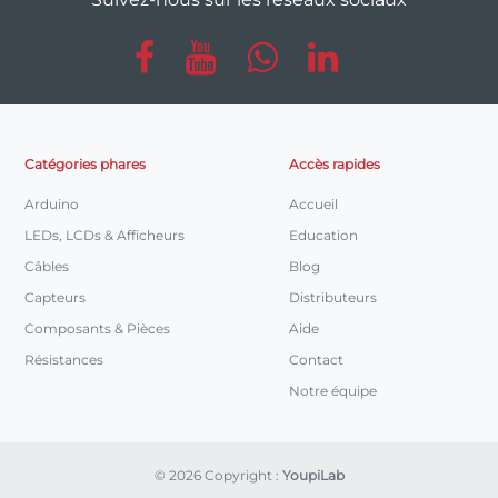
Catégories phares
Accès rapides
Arduino
Accueil
LEDs, LCDs & Afficheurs
Education
Câbles
Blog
Capteurs
Distributeurs
Composants & Pièces
Aide
Résistances
Contact
Notre équipe
© 2026 Copyright :
YoupiLab