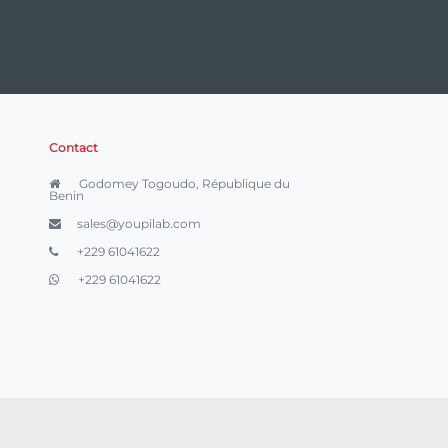
Contact
Godomey Togoudo, République du
Benin
sales@youpilab.com
+229 61041622
+229 61041622