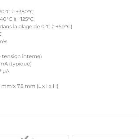
-70°C à +380°C
40°C à +125°C
dans la plage de 0°C à +50°C)
C
rés
e tension interne)
 mA (typique)
7 µA
mm x 7.8 mm (L x l x H)