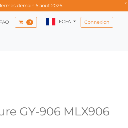
x
 fermés demain 5 août 2026.
FCFA
Connexion
FAQ
0
ture GY-906 MLX906