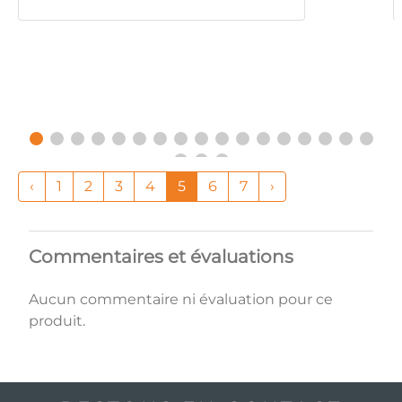
‹
1
2
3
4
5
6
7
›
Commentaires et évaluations
Aucun commentaire ni évaluation pour ce
produit.