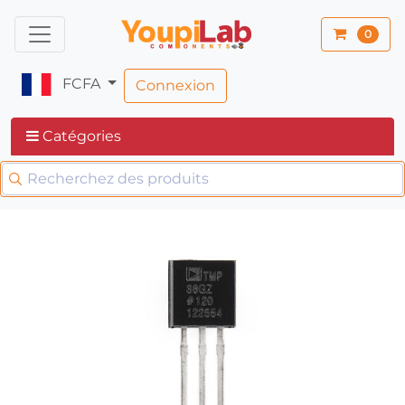
0
FCFA
Connexion
Catégories