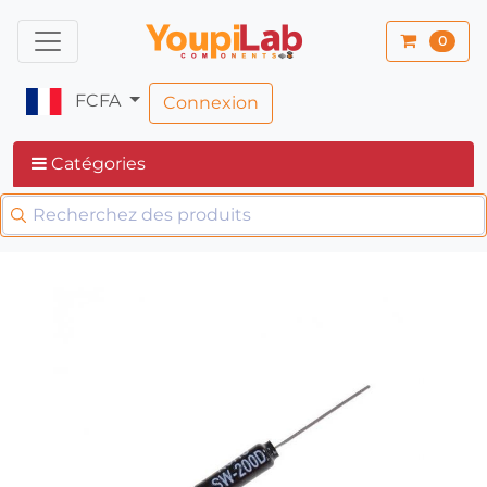
0
FCFA
Connexion
Catégories