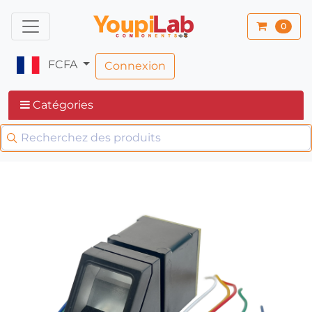
0
FCFA
Connexion
Catégories