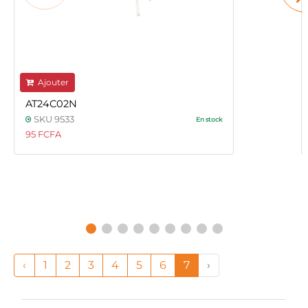
Ajouter
AT24C02N
SKU 9533
En stock
95 FCFA
‹
1
2
3
4
5
6
7
›