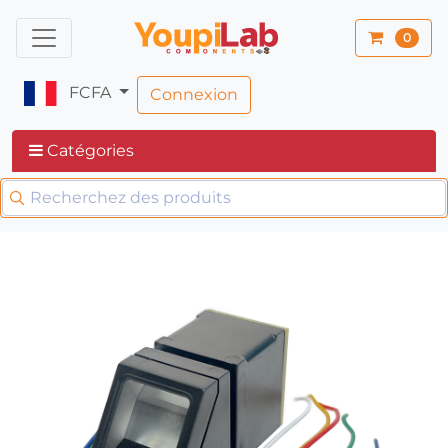
0
FCFA
Connexion
Catégories