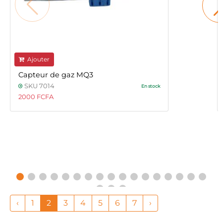
Ajouter
Capteur de gaz MQ3
SKU 7014
En stock
2000 FCFA
‹
1
2
3
4
5
6
7
›