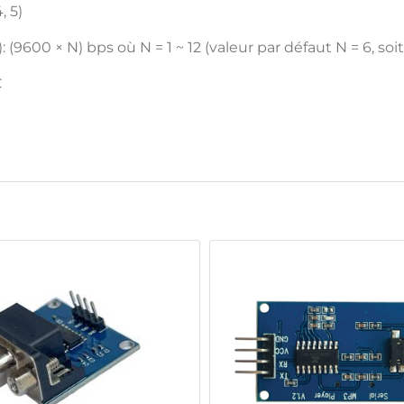
4, 5)
9600 × N) bps où N = 1 ~ 12 (valeur par défaut N = 6, so
C