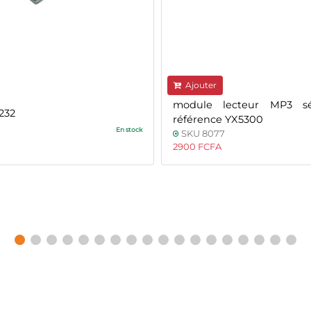
Ajouter
module lecteur MP3 sé
232
référence YX5300
En stock
SKU 8077
2900 FCFA