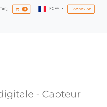
FCFA
Connexion
FAQ
0
igitale - Capteur