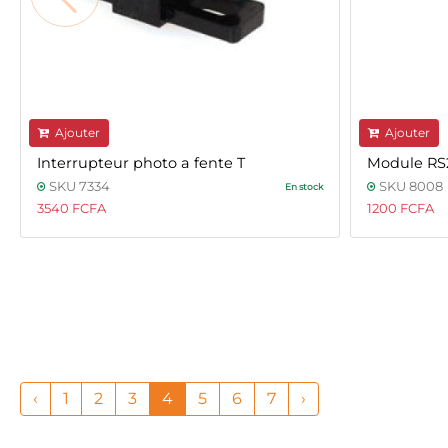
Ajouter
Ajouter
Interrupteur photo a fente T
Module RS
SKU 7334
SKU 8008
En stock
3540 FCFA
1200 FCFA
‹
1
2
3
4
5
6
7
›