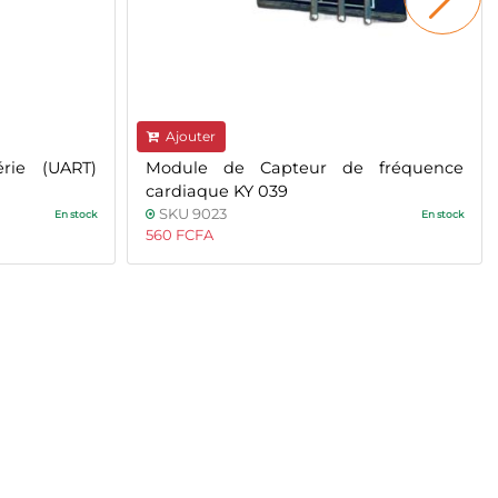
Ajouter
rie (UART)
Module de Capteur de fréquence
cardiaque KY 039
SKU 9023
En stock
En stock
560 FCFA