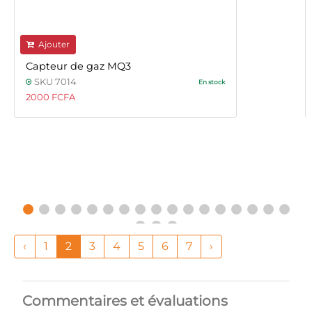
Ajouter
Capteur de gaz MQ3
SKU 7014
En stock
2000 FCFA
‹
1
2
3
4
5
6
7
›
Commentaires et évaluations