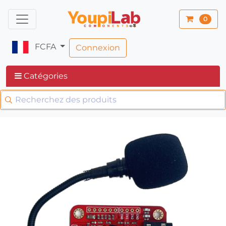
0
FCFA
Connexion
Catégories