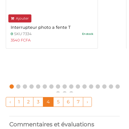
Ajouter
Interrupteur photo a fente T
SKU 7334
En stock
3540 FCFA
‹
1
2
3
4
5
6
7
›
Commentaires et évaluations