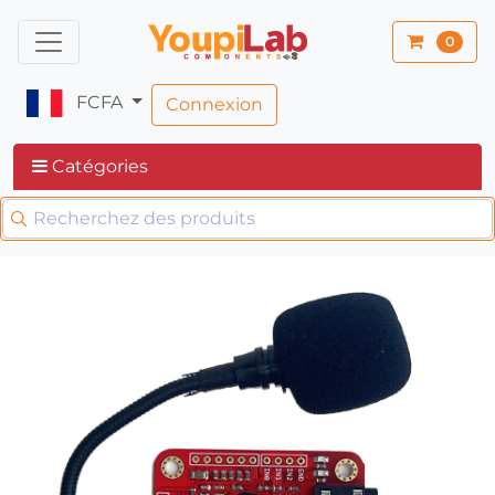
0
FCFA
Connexion
Catégories