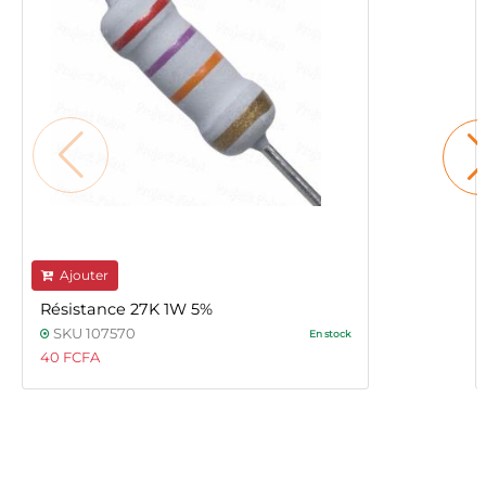
Ajouter
Résistance 27K 1W 5%
SKU 107570
En stock
40 FCFA