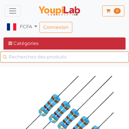
0
FCFA
Connexion
Catégories