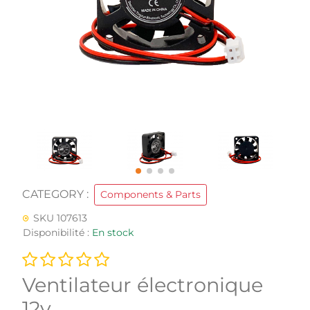
CATEGORY :
Components & Parts
SKU 107613
Disponibilité :
En stock
Ventilateur électronique
12v