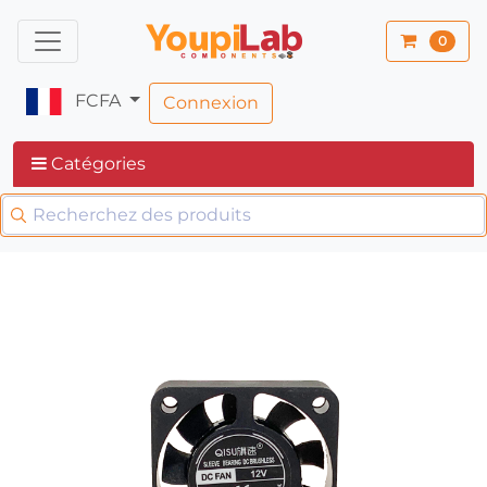
0
FCFA
Connexion
Catégories