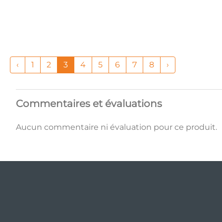
‹
1
2
3
4
5
6
7
8
›
Commentaires et évaluations
Aucun commentaire ni évaluation pour ce produit.