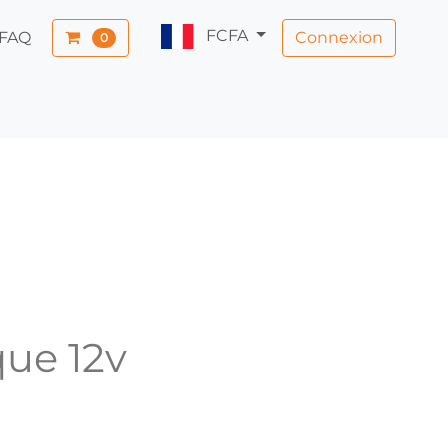
FCFA
Connexion
FAQ
0
que 12v