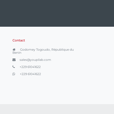
Contact
Godomey Togoudo, République du
Benin
sales@youpilab.com
+229 61041622
+229 61041622