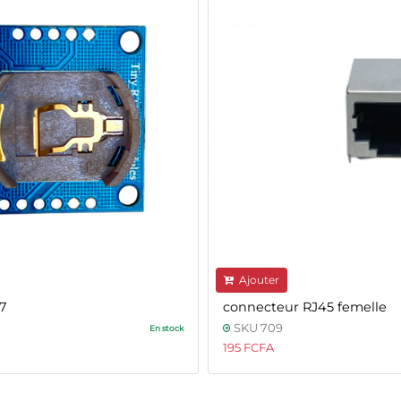
Ajouter
7
connecteur RJ45 femelle
SKU 709
En stock
195 FCFA