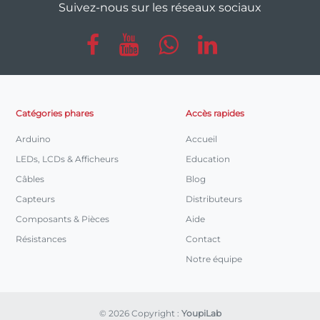
Suivez-nous sur les réseaux sociaux
Catégories phares
Accès rapides
Arduino
Accueil
LEDs, LCDs & Afficheurs
Education
Câbles
Blog
Capteurs
Distributeurs
Composants & Pièces
Aide
Résistances
Contact
Notre équipe
© 2026 Copyright :
YoupiLab