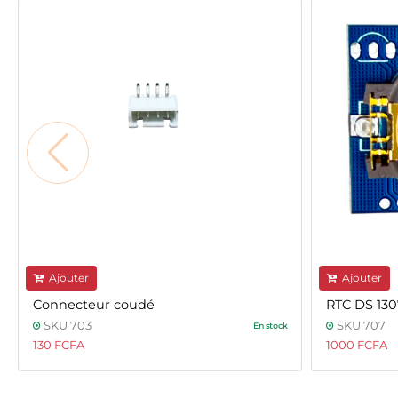
Ajouter
Ajouter
Connecteur coudé
RTC DS 130
SKU 703
SKU 707
En stock
130 FCFA
1000 FCFA