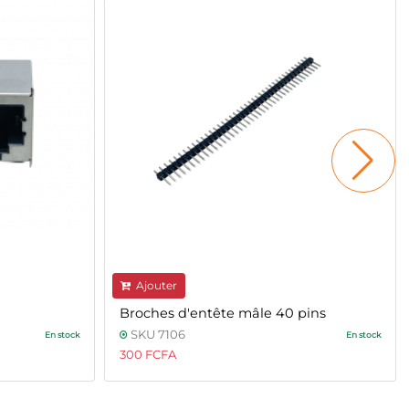
Ajouter
Broches d'entête mâle 40 pins
SKU 7106
En stock
En stock
300 FCFA