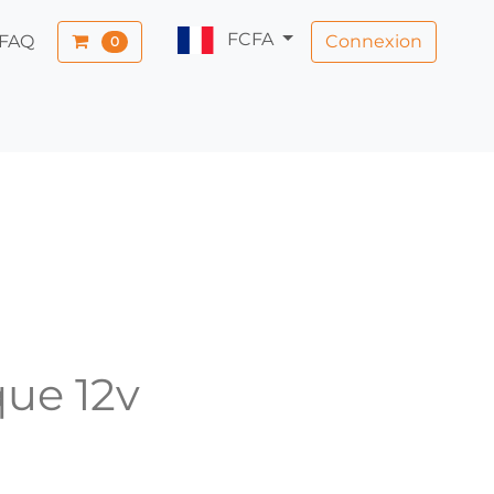
FCFA
Connexion
FAQ
0
que 12v