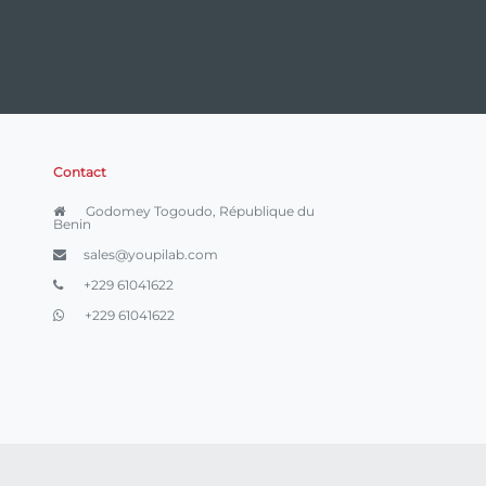
Contact
Godomey Togoudo, République du
Benin
sales@youpilab.com
+229 61041622
+229 61041622