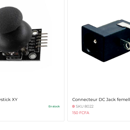
stick XY
Connecteur DC Jack femel
SKU 8022
En stock
150 FCFA