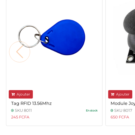
Ajouter
Ajouter
Tag RFID 13.56Mhz
Module Joy
SKU 8011
SKU 8017
En stock
245 FCFA
650 FCFA