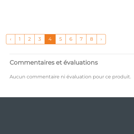
‹
1
2
3
4
5
6
7
8
›
Commentaires et évaluations
Aucun commentaire ni évaluation pour ce produit.