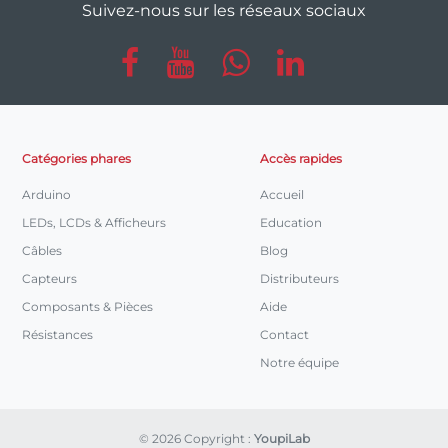
Suivez-nous sur les réseaux sociaux
Catégories phares
Accès rapides
Arduino
Accueil
LEDs, LCDs & Afficheurs
Education
Câbles
Blog
Capteurs
Distributeurs
Composants & Pièces
Aide
Résistances
Contact
Notre équipe
© 2026 Copyright :
YoupiLab