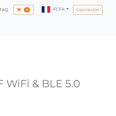
FCFA
Connexion
FAQ
0
F WiFi & BLE 5.0