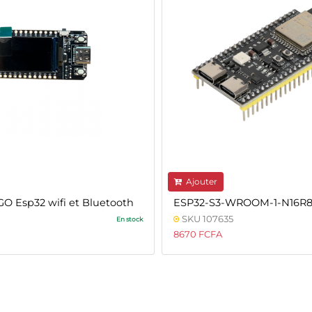
Ajouter
O Esp32 wifi et Bluetooth
ESP32-S3-WROOM-1-N16R
SKU 107635
En stock
8670 FCFA