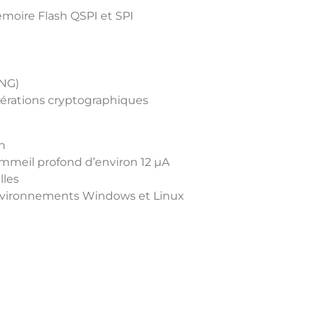
moire Flash QSPI et SPI
RNG)
pérations cryptographiques
th
ommeil profond d’environ 12 µA
lles
nvironnements Windows et Linux