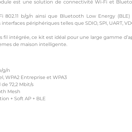
odule est une solution de connectivité Wi-Fi et Blu
 802.11 b/g/n ainsi que Bluetooth Low Energy (BLE) 5
nterfaces périphériques telles que SDIO, SPI, UART, V
fil intégrée, ce kit est idéal pour une large gamme d’appl
tèmes de maison intelligente.
b/g/n
el, WPA2 Entreprise et WPA3
de 72,2 Mbit/s
ooth Mesh
ion + Soft AP + BLE