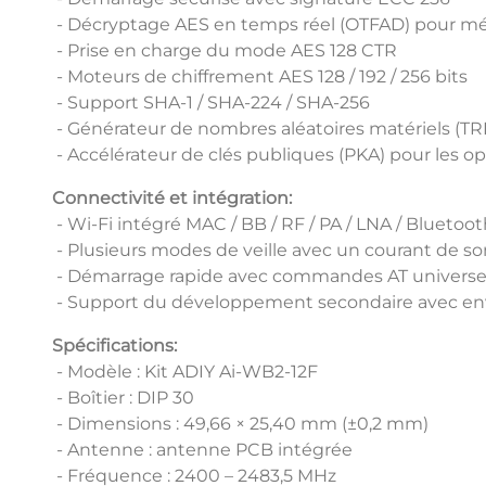
- Décryptage AES en temps réel (OTFAD) pour mé
- Prise en charge du mode AES 128 CTR
- Moteurs de chiffrement AES 128 / 192 / 256 bits
- Support SHA-1 / SHA-224 / SHA-256
- Générateur de nombres aléatoires matériels (T
- Accélérateur de clés publiques (PKA) pour les o
Connectivité et intégration:
- Wi-Fi intégré MAC / BB / RF / PA / LNA / Bluetoo
- Plusieurs modes de veille avec un courant de s
- Démarrage rapide avec commandes AT universe
- Support du développement secondaire avec e
Spécifications:
- Modèle : Kit ADIY Ai-WB2-12F
- Boîtier : DIP 30
- Dimensions : 49,66 × 25,40 mm (±0,2 mm)
- Antenne : antenne PCB intégrée
- Fréquence : 2400 – 2483,5 MHz