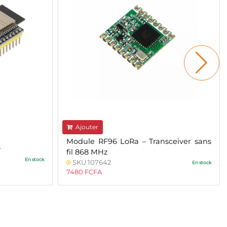
Ajouter
Module RF96 LoRa – Transceiver sans
8
fil 868 MHz
En stock
SKU 107642
En stock
7480 FCFA