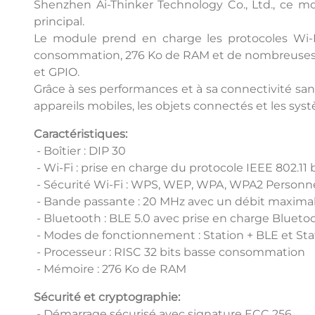
Shenzhen Ai-Thinker Technology Co., Ltd., ce m
principal.
Le module prend en charge les protocoles Wi-Fi
consommation, 276 Ko de RAM et de nombreuses i
et GPIO.
Grâce à ses performances et à sa connectivité sans 
appareils mobiles, les objets connectés et les sys
Caractéristiques:
- Boîtier : DIP 30
- Wi-Fi : prise en charge du protocole IEEE 802.11 
- Sécurité Wi-Fi : WPS, WEP, WPA, WPA2 Personn
- Bande passante : 20 MHz avec un débit maximal 
- Bluetooth : BLE 5.0 avec prise en charge Bluet
- Modes de fonctionnement : Station + BLE et Stat
- Processeur : RISC 32 bits basse consommation
- Mémoire : 276 Ko de RAM
Sécurité et cryptographie:
- Démarrage sécurisé avec signature ECC 256