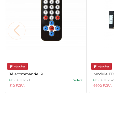
Ajouter
Ajouter
Télécommande IR
Module TTG
SKU 10760
SKU 10762
En stock
810 FCFA
9900 FCFA