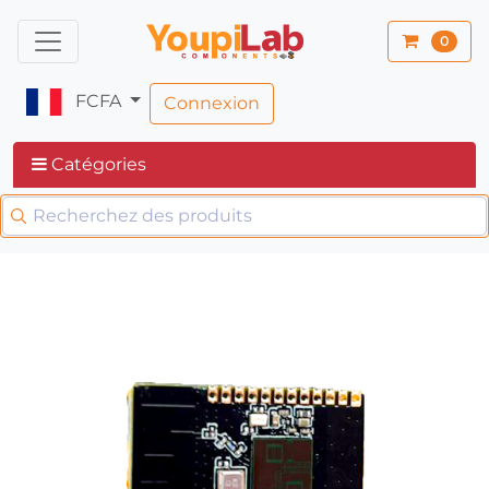
0
FCFA
Connexion
Catégories