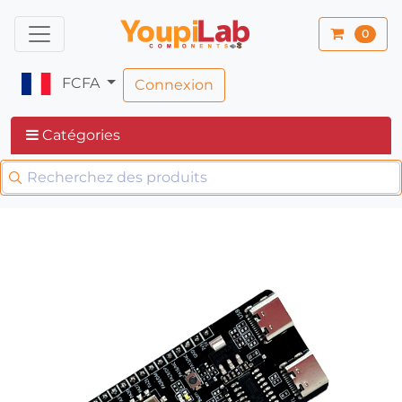
0
FCFA
Connexion
Catégories