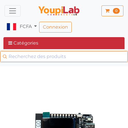
0
FCFA
Connexion
Catégories