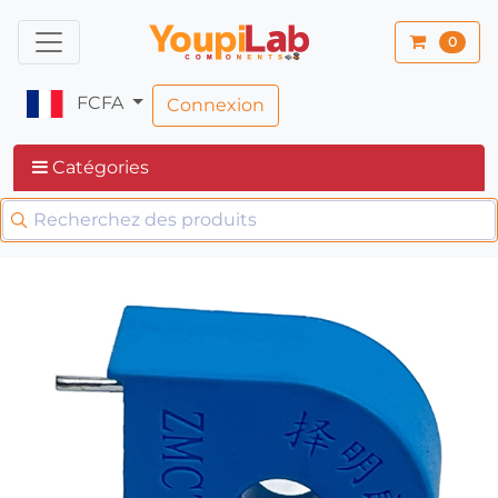
0
FCFA
Connexion
Catégories