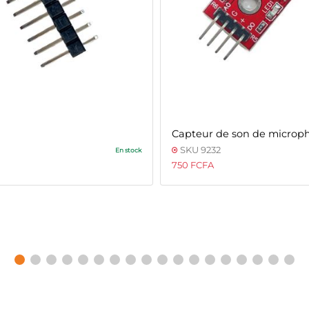
Capteur de son de microp
SKU 9232
En stock
750 FCFA