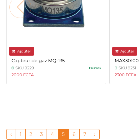
Ajouter
Ajouter
Capteur de gaz MQ-135
MAX30100
SKU 9229
SKU 9231
En stock
2000 FCFA
2300 FCFA
‹
1
2
3
4
5
6
7
›