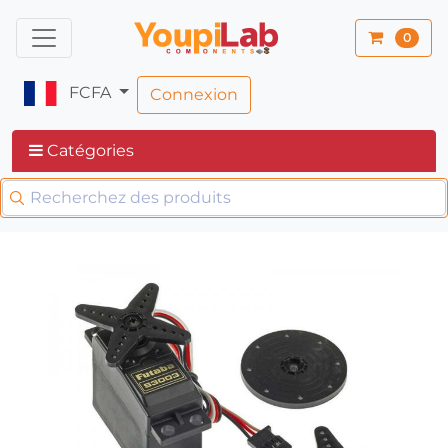
0
FCFA
Connexion
Catégories