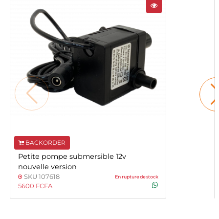
BACKORDER
Petite pompe submersible 12v
nouvelle version
SKU 107618
En rupture de stock
5600 FCFA