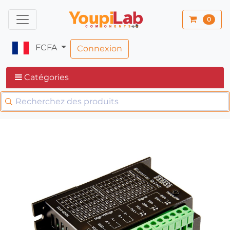
0
FCFA
Connexion
Catégories