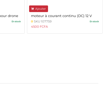
Ajouter
pour drone
moteur à courant continu (DC) 12 V
SKU 107759
En stock
En stock
4500 FCFA