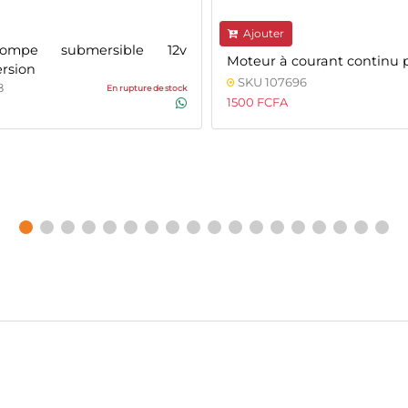
Ajouter
pompe submersible 12v
Moteur à courant continu 
ersion
SKU 107696
8
En rupture de stock
1500 FCFA