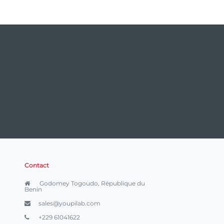
Contact
Godomey Togoudo, République du
Benin
sales@youpilab.com
+229 61041622