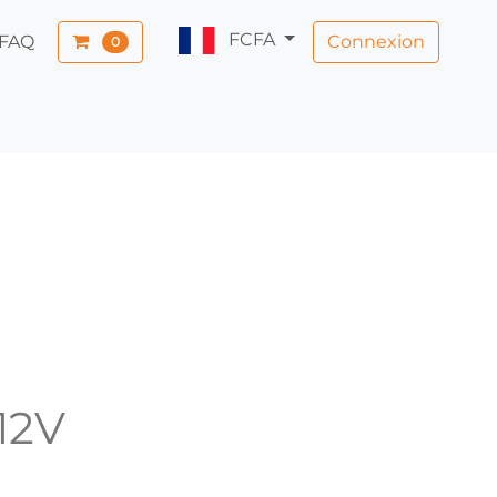
FCFA
Connexion
FAQ
0
12V