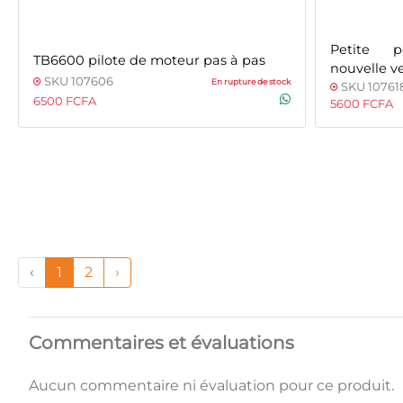
Petite 
TB6600 pilote de moteur pas à pas
nouvelle v
SKU 107606
En rupture de stock
SKU 10761
6500 FCFA
5600 FCFA
‹
1
2
›
Commentaires et évaluations
Aucun commentaire ni évaluation pour ce produit.