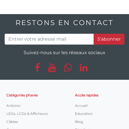
RESTONS EN CONTACT
S'abonner
Suivez-nous sur les réseaux sociaux
Catégories phares
Accès rapides
Arduino
Accueil
LEDs, LCDs & Afficheurs
Education
Câbles
Blog